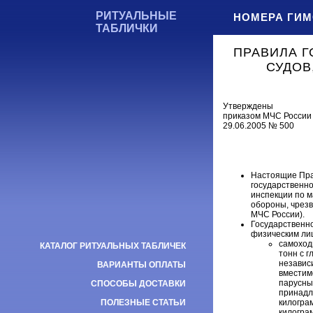
РИТУАЛЬНЫЕ
НОМЕРА ГИМ
ТАБЛИЧКИ
ПРАВИЛА 
СУДОВ
Утверждены
приказом МЧС России
29.06.2005 № 500
Настоящие Пра
государственно
инспекции по 
обороны, чрез
МЧС России).
Государственн
физическим ли
самоход
КАТАЛОГ РИТУАЛЬНЫХ ТАБЛИЧЕК
тонн с 
независ
ВАРИАНТЫ ОПЛАТЫ
вместим
парусных
СПОСОБЫ ДОСТАВКИ
принадл
килогра
ПОЛЕЗНЫЕ СТАТЬИ
килогра