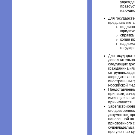
учрежде
правоус
на судн
Для государст
представляютс
подлинн
юридиче
справка 
копия п
надлежа
государ
Для государств
дополнительно 
следующих доку
гражданина ил
сотрудников ди
аккредитованн
иностранным г
Российской Фед
Представленны
приписки, заче
имеющие запис
принимаются.
Зарегистрирова
его доверенно
документов, пр
нанесенной на 
присвоенного с
судовладельца,
прогулочных су