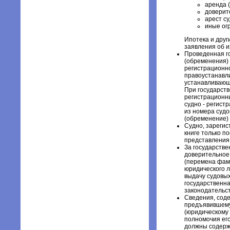
аренда (
доверит
арест су
иные ог
Ипотека и друг
заявления об и
Проведенная го
(обременения)
регистрационн
правоустанавл
устанавливающе
При государств
регистрационны
судно - регис
из номера судо
(обременение) 
Судно, зарегис
книге только п
представления
За государстве
доверительное 
(перемена фами
юридического л
выдачу судовых
государственн
законодательс
Сведения, соде
предъявившему
(юридическому 
полномочия его
должны содержа