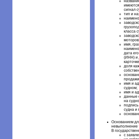
названи
имеются
сигнал с
тип и на
наимено
заводско
грузопо
класса с
заводск
моторов)
имя, гра
наимено
дата ег
(ИНН) и
карточке
доля ка
собстве
основани
продажи
имя и а
судном;
имя и а
данные 
на судно
подпись
судна и 
основани
Основанием для
невыполнение 
В государствен
с заявл