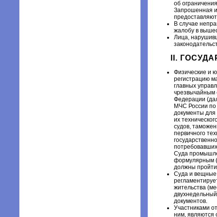
об ограничения
Запрошенная и
предоставляютс
В случае непр
жалобу в выше
Лица, нарушивш
законодательс
II. ГОСУ
Физические и 
регистрацию ма
главных управ
чрезвычайным 
Федерации (да
МЧС России по 
документы для
их техническог
судов, таможе
первичного тех
государственно
потребовавших
Суда промышле
формулярным (
должны пройти
Суда и вещные 
регламентирует
жительства (ме
двухнедельный 
документов.
Участниками от
ним, являются 