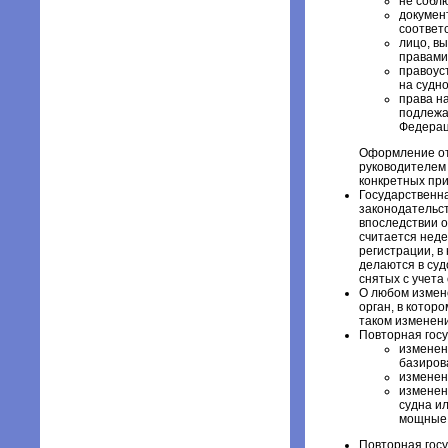
не собл
докумен
соответ
лицо, в
правами
правоус
на судно
права на
подлежа
Федерац
Оформление отк
руководителем 
конкретных при
Государственна
законодательст
впоследствии о
считается неде
регистрации, 
делаются в суд
снятых с учета 
О любом измене
орган, в которо
таком изменен
Повторная госу
изменен
базиров
изменен
изменен
судна и
мощные
Повторная госу