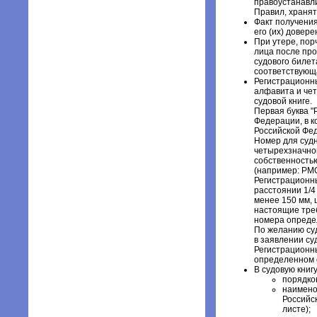
правоустанавли
Правил, хранят
Факт получения
его (их) довере
При утере, пор
лица после про
судового билет
соответствующа
Регистрационны
алфавита и че
судовой книге.
Первая буква "
Федерации, в к
Российской Фе
Номер для судн
четырехзначног
собственностью
(например: РМО
Регистрационны
расстоянии 1/4
менее 150 мм, 
настоящие треб
номера опреде
По желанию суд
в заявлении су
Регистрационны
определенном 
В судовую книг
порядко
наимено
Российс
листе);