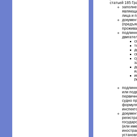
статьей 185 Гр
заполне
являюще
лица и 
докумен
(предъя
прожива
подлинн
двигател
с
т
д
с
с
з
д
и
и
Р
подлинн
или под
первичн
судно п
формуля
инспект
докумен
регистр
государ
(или им
иностра
установ