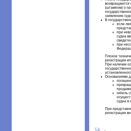
возвращаются п
(штампом) о пр
государственно
заявлению суд
В государствен
если лю
предста
при нев
судна вв
свидете
при нес
Федерац
Плохое техниче
регистрации ип
При наличии ос
государственно
установленного
Основаниями д
погашен
прекращ
продажей
гибель 
осущест
судна в 
При представле
регистрации вн