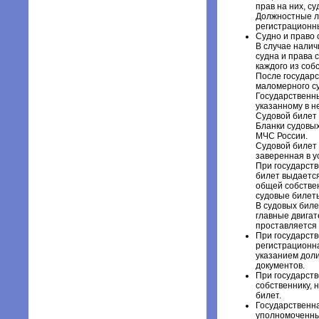
прав на них, с
Должностные л
регистрационн
Судно и право 
В случае налич
судна и права 
каждого из соб
После государс
маломерного су
Государственн
указанному в н
Судовой билет 
Бланки судовых
МЧС России.
Судовой билет 
заверенная в у
При государств
билет выдается
общей собствен
судовые билеты
В судовых бил
главные двигат
проставляетс
При государств
регистрационна
указанием дол
документов.
При государств
собственнику,
билет.
Государственн
уполномоченным