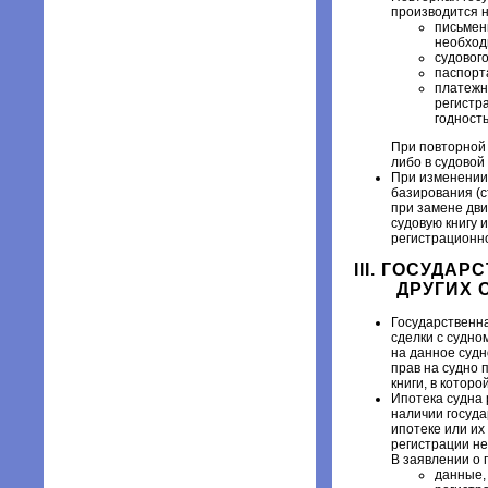
производится н
письмен
необход
судового
паспорт
платежн
регистр
годность
При повторной 
либо в судовой
При изменении 
базирования (с
при замене дви
судовую книгу 
регистрационно
III. ГОСУДА
ДРУГИХ 
Государственна
сделки с судно
на данное судн
прав на судно 
книги, в котор
Ипотека судна 
наличии госуда
ипотеке или их
регистрации не
В заявлении о 
данные,