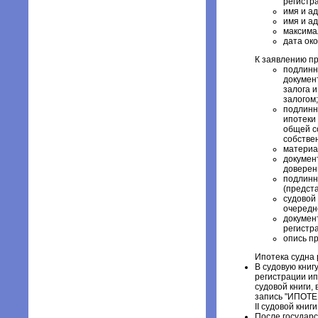
регистра
имя и а
имя и а
максима
дата ок
К заявлению п
подлинн
докумен
залога и
залогом;
подлинн
ипотеки
общей со
собствен
материа
докумен
доверен
подлинн
(предста
судовой
очередн
докумен
регистр
опись п
Ипотека судна 
В судовую книгу
регистрации ип
судовой книги,
запись "ИПОТЕК
II судовой книги
После государ