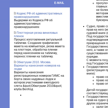
E-MAIL
прогуло
главных
не боле
моторам
Кодекс РФ об административных
вместим
правонарушениях
буксирн
Выдержки из Кодекса РФ об
административных
Судно, право с
правонарушениях
прав на него (
Плоттерная резка виниловых
судовой книге 
пленок
Под государств
Процесс изготовления ритуальной
подтверждения 
таблички. Создание графическго
прекращения пр
макета на компьютере, резка макета
Государственна
на плоттере, обработка пленки
него, а также 
перед нанесением на табличку,
существования 
перенос пленки на табличку.
порядке.
С момента госу
Обкатушки 2010. Москва.
под Государст
Варианты нанесения номеров на
Государственно
лодки
(регистрация п
Варианты нанесения
книги):
регистрационных номеров ГИМС на
право с
борта своих надувных лодок и
право х
катеров участниками ежегодного
право о
слета &quot;Обкатушки 2010&quot;
клуба ВелХод
Датой государс
соответствующи
Государственно
прав на судно 
других огранич
залог (и