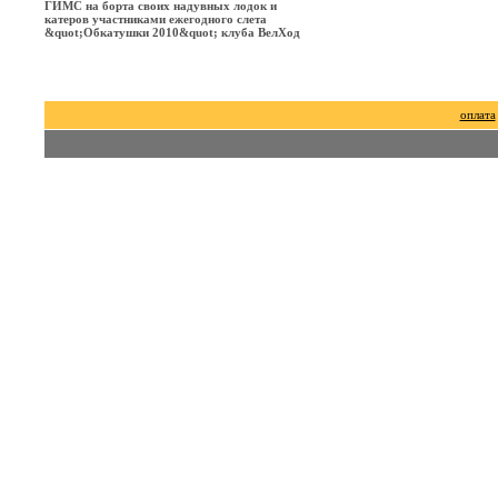
ГИМС на борта своих надувных лодок и
катеров участниками ежегодного слета
&quot;Обкатушки 2010&quot; клуба ВелХод
оплата