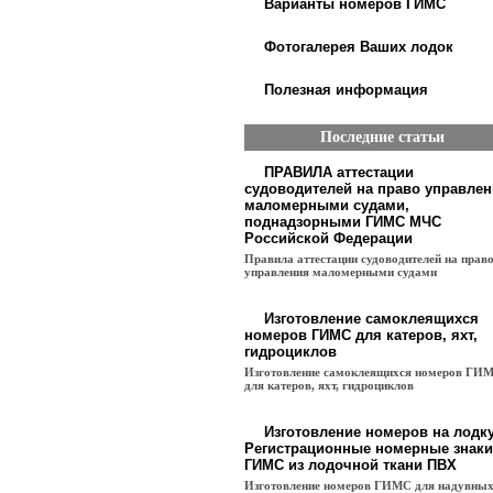
Варианты номеров ГИМС
Фотогалерея Ваших лодок
Полезная информация
Последние статьи
ПРАВИЛА аттестации
судоводителей на право управле
маломерными судами,
поднадзорными ГИМС МЧС
Российской Федерации
Правила аттестации судоводителей на прав
управления маломерными судами
Изготовление самоклеящихся
номеров ГИМС для катеров, яхт,
гидроциклов
Изготовление самоклеящихся номеров ГИ
для катеров, яхт, гидроциклов
Изготовление номеров на лодку
Регистрационные номерные знаки
ГИМС из лодочной ткани ПВХ
Изготовление номеров ГИМС для надувны