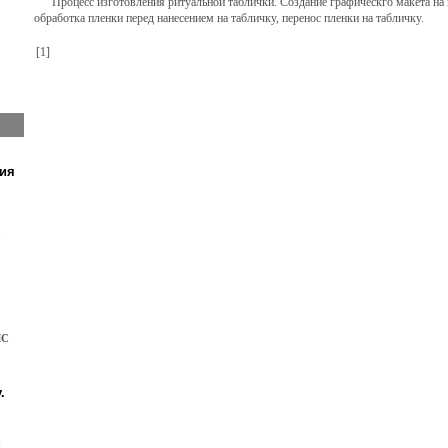
Процесс изготовления ритуальной таблички. Создание графическго макета на 
обработка пленки перед нанесением на табличку, перенос пленки на табличку.
[1]
ния
о
МС
.
х