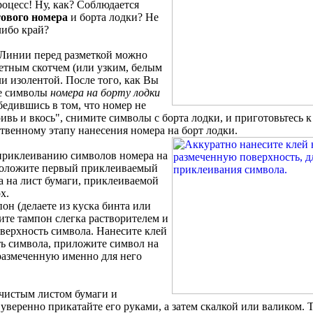
оцесс! Ну, как? Соблюдается
тового номера
и борта лодки? Не
либо край?
 Линии перед разметкой можно
етным скотчем (или узким, белым
и изолентой. После того, как Вы
се символы
номера на борту лодки
бедившись в том, что номер не
ивь и вкось", снимите символы с борта лодки, и приготовьтесь 
твенному этапу нанесения номера на борт лодки.
приклеиванию символов номера на
Положите первый приклеиваемый
а на лист бумаги, приклеиваемой
х.
он (делаете из куска бинта или
те тампон слегка растворителем и
верхность символа. Нанесите клей
ть символа, приложите символ на
размеченную именно для него
 чистым листом бумаги и
 уверенно прикатайте его руками, а затем скалкой или валиком. 