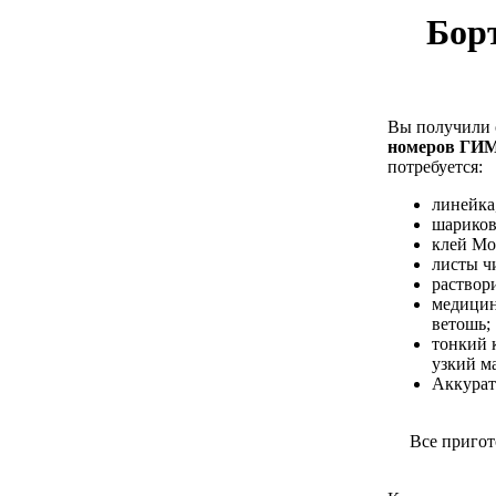
Бор
Вы получили 
номеров ГИ
потребуется:
линейка,
шариков
клей Мо
листы ч
раствор
медицин
ветошь;
тонкий 
узкий м
Аккурат
Все приго