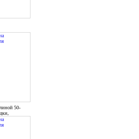
линой 50-
дки,