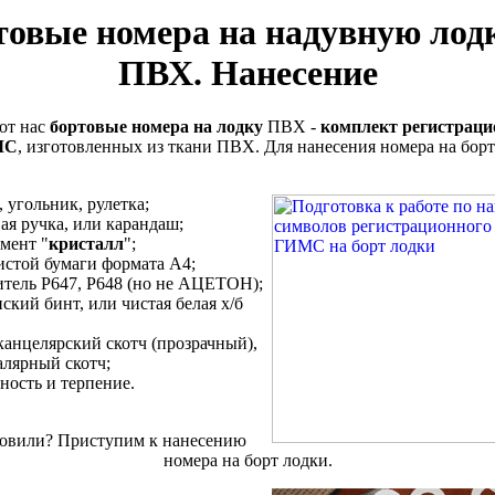
товые номера на надувную лодк
ПВХ. Нанесение
от нас
бортовые номера на лодку
ПВХ -
комплект регистрац
МС
, изготовленных из ткани ПВХ. Для нанесения номера на борт
 угольник, рулетка;
ая ручка, или карандаш;
мент "
кристалл
";
истой бумаги формата А4;
итель Р647, Р648 (но не АЦЕТОН);
ский бинт, или чистая белая х/б
канцелярский скотч (прозрачный),
алярный скотч;
ность и терпение.
товили? Приступим к нанесению
номера на борт лодки.