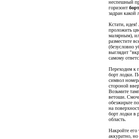
неспешный пр
горизонт
бор
задран какой 
Кстати, идея!
проложить цв
малярным), ил
разместите в
(безусловно у
выглядит "вкр
самому ответс
Переходим к 
борт лодки. 
символ номер
стороной ввер
Возьмите тамп
ветоши. Смочи
обезжирьте по
на поверхнос
борт лодки в 
область.
Накройте его
аккуратно, но