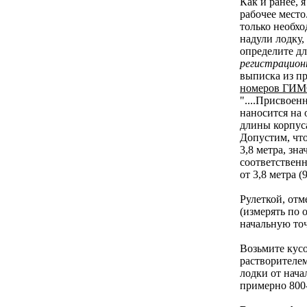
Как и ранее, 
рабочее место
только необх
надули лодку,
определите дл
регистрацио
выписка из п
номеров ГИ
"....Присвое
наносится на 
длины корпуса
Допустим, чт
3,8 метра, зн
соответствен
от 3,8 метра (
Рулеткой, отме
(измерять по о
начальную точ
Возьмите кусо
растворителем
лодки от нача
примерно 800