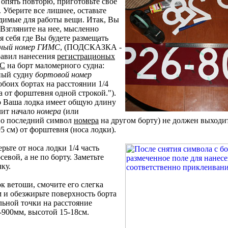
я опять повторю, приготовьте свое
. Уберите все лишнее, оставьте
одимые для работы вещи. Итак, Вы
 Взгляните на нее, мысленно
я себя где Вы будете размещать
нный номер ГИМС
, (ПОДСКАЗКА -
равил нанесения
регистрационых
МС
на борт маломерного судна:
нный судну
бортовой номер
обоих бортах на расстоянии 1/4
 от форштевня одной строкой.").
о Ваша лодка имеет общую длину
ачит начало
номера
(или
но последний символ
номера
на другом борту) не должен выходить
95 см) от форштевня (носа лодки).
рьте от носа лодки 1/4 часть
севой, а не по борту. Заметьте
ку.
к ветоши, смочите его слегка
 и обезжирьте поверхность борта
льной точки на расстояние
-900мм, высотой 15-18см.