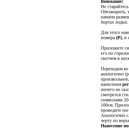
Внимание!
Не старайтесь
Обезжирить, э
начнем разме
бортах лодки.
Для этого нам
номера
(Р)
, и
Приложите с
его по горизо
скотчем в нес
Переходим ко
аналогично (
произвольное,
нанесения
ре
ничего не ска
смотрелся сти
символами 20-
100см. Прило
проведите (не
Аналогично с
черту по вер
Нанесение но