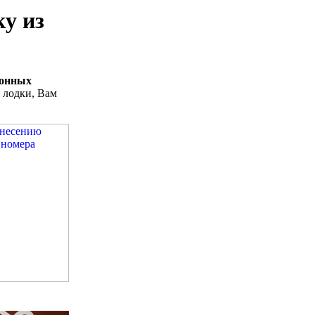
у из
ионных
 лодки, Вам