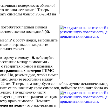
 смачивать поверхность обильно!
то не означает залить! Теперь
щать символы
номера
Р60-28ЯЗ на
 потребуется первый символ
 соответственно последний
(З)
.
имвол
Р
к борту лодки, выровняйте
нтали и вертикали, закрепите
кольких точках.
 второму символу -
6
, действуйте
расстояние между символами -
 о габаритах номера в правилах
гистрационных номеров ГИМС
зано. Но, рекомендую, чтобы номер
льно, делайте расстояние между
22 мм. Теперь, нам потребуется линейка, лучше металлическая д
жите ее по нижнему краю символов, поймайте горизонт борта ло
 жирно!) пунктирную черту.
ледует провести ограничительную
хнему краю символов. Помните!
мера на лодку
- это аккуратный и